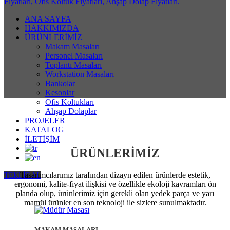
ANA SAYFA
HAKKIMIZDA
ÜRÜNLERİMİZ
Makam Masaları
Personel Masaları
Toplantı Masaları
Workstation Masaları
Bankolar
Kesonlar
Ofis Koltukları
Ahşap Dolaplar
PROJELER
KATALOG
İLETİŞİM
ÜRÜNLERİMİZ
Tasarımcılarımız tarafından dizayn edilen ürünlerde estetik,
TEKLİF AL
ergonomi, kalite-fiyat ilişkisi ve özellikle ekoloji kavramları ön
planda olup, ürünlerimiz için gerekli olan yedek parça ve yarı
mamül ürünler en son teknoloji ile sizlere sunulmaktadır.
MAKAM MASALARI