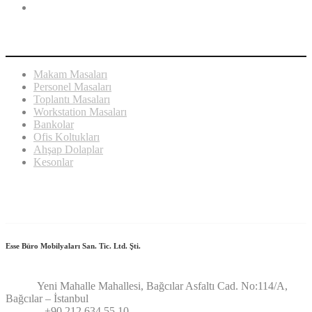
ÜRÜNLERİMİZ
Makam Masaları
Personel Masaları
Toplantı Masaları
Workstation Masaları
Bankolar
Ofis Koltukları
Ahşap Dolaplar
Kesonlar
BİZE ULAŞIN
Esse Büro Mobilyaları San. Tic. Ltd. Şti.
Adres:
Yeni Mahalle Mahallesi, Bağcılar Asfaltı Cad. No:114/A,
Bağcılar – İstanbul
Telefon:
+90 212 634 55 10